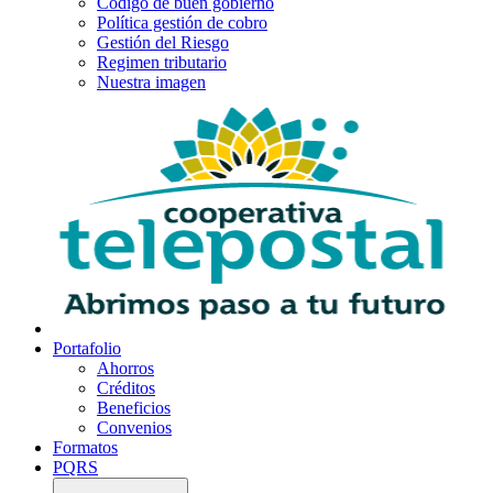
Código de buen gobierno
Política gestión de cobro
Gestión del Riesgo
Regimen tributario
Nuestra imagen
Portafolio
Ahorros
Créditos
Beneficios
Convenios
Formatos
PQRS