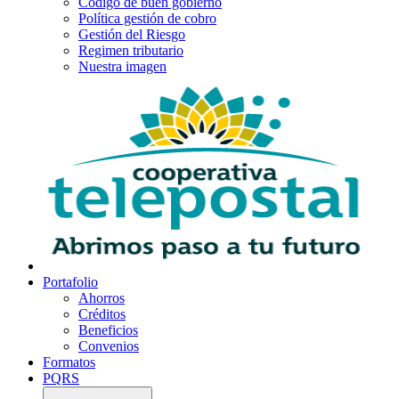
Código de buen gobierno
Política gestión de cobro
Gestión del Riesgo
Regimen tributario
Nuestra imagen
Portafolio
Ahorros
Créditos
Beneficios
Convenios
Formatos
PQRS